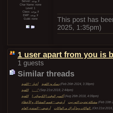
Server: لا يوجد
Char Name: none
Level: 1
Class: لا يوجد
EMP: لا يوجد
This post has been
Guild: none
2025, 1:35pm)
1 user apart from you is 
1 guests
Similar threads
أخبار ~ اللعبة
»
دسكرود اللعبة
(Feb 26th 2024, 3:39pm)
اللعبة
»
-__-"
(Sep 21st 2018, 2:44pm)
اللعبة
»
أكسير الوقت [ الكيميائي ]
(Aug 26th 2018, 4:09pm)
أرشيف ~ قسم المشاكل و الأخطاء
»
مشكلة تحديث التورنيت
(Feb 10th 
أرشيف ~ المنتدى العام
»
الهاكات وما أدراك مـ الهاكات .
(Oct 21st 2016