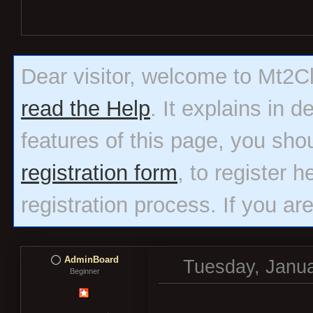
Dear visitor, welcome to Mt2Clas
read the Help
. It explains in 
features of this page, you sho
registration form
, to register h
registration process. If you ar
AdminBoard
Tuesday, Janua
Beginner