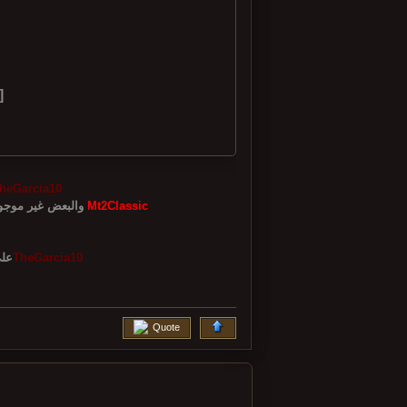
]
heGarcia10
Mt2Classic
والبعض غير موجود / والبعض لايصح ان يكون موجود لأنه راح يسبب خلل في المغزى المطلوب من
TheGarcia10
عل
Quote