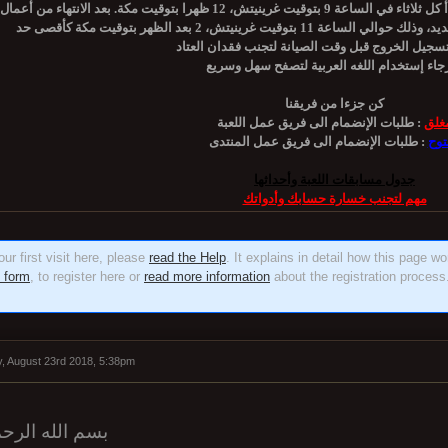
يرجى الانتباه أن أعمال صيانة الخادم الأسبوعية تبدأ كل ثلاثاء في الساعة 9 بتوقيت غرينيتش، 12 ظهرا بتوقيت مكة. بعد الا
تسجيل الخروج قبل وقت الصيانة لتجنب فقدان العتاد
كن جزءا من فريقنا
غلق
طلبات الإنضمام الى فريق عمل اللعبة :
توح
طلبات الإنضمام الى فريق عمل المنتدى :
جدول مسابقات اللعبة وأحداثها
مهم لتجنب خسارة حسابك وأدواتك
ur first visit here, please
read the Help
. It explains in detail how this page w
n form
, to register here or
read more information
about the registration process.
, August 23rd 2018, 5:38pm
بسم الله الرح