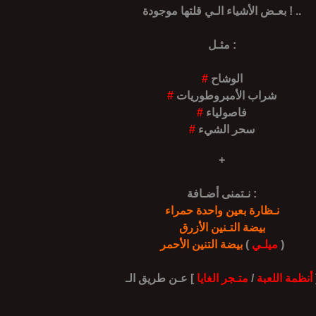
بعـض الأشياء الـي قلتها موجودة ! ..
مثـل :
الوشاح
#
شراب الأمبروطوريات
#
فاصولياء
#
سحر الشيء
#
+
نـتمنى أضـافة :
نـظارة بعين واحدة حمراء
بيضة التـنين الأزرق
)
ميلـي
(
بيضة التنين الأحمر
أنظمة اللعبة
/
متـجر الغايا
عـن طريق الـ [