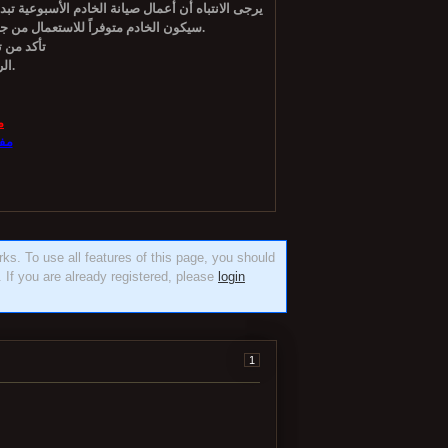
سيكون الخادم متوفراً للاستعمال من جديد، وذلك حوالي الساعة 11 بتوقيت غرينيتش، 2 بعد الظهر بتوقيت مكة كأقصى حد.
تأكد من 
الرجاء إستخدام اللغه العربية لتصفح سهل وسريع.
م
مف
orks. To use all features of this page, you should
 If you are already registered, please
login
1