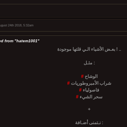
August 24th 2018, 5:32am
d from "hatem1001"
بعـض الأشياء الـي قلتها موجودة ! ..
مثـل :
الوشاح
#
شراب الأمبروطوريات
#
فاصولياء
#
سحر الشيء
#
+
نـتمنى أضـافة :