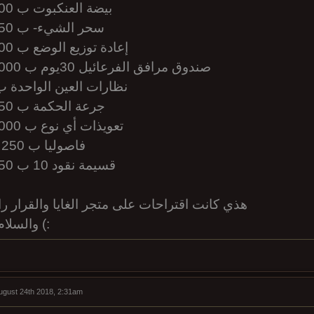
13- بيضة العنكبوت ب 300 غايا
14- سحر الشيء- ب 250 غايا
15- إعادة توزيع الوضع ب 400 غايا
16- صندوق مرافق الفرعائيل 30يوم ب 1000 غايا
17- نظارات العين الواحدة ب 0
18- جرعة الحكمة ب 450 غايا
19- تعويذات أي نوع ب 2000 غايا
20- 5 فاصوليا ب 250 غايا
21- قسيمة نقود 10 ب 150 غايا
هذي كانت اقتراحات على متجر الغايا والقرار راج
والسلام خير ختام (:
August 24th 2018, 2:31am