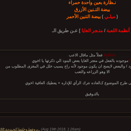
نـظارة بعين واحدة حمراء
بيضة التـنين الأزرق
)
ميلـي
(
بيضة التنين الأحمر
أنظمة اللعبة
/
متـجر الغايا
عـن طريق الـ [
AyDon
فعلاً مثل ماقال الاعب
T
موجوده بالفعل في متجر الغايا
بعض البنود الي ذكرتها يا اخوي
الا وهو الزراعه والتعب
ى طرح الموضوع
كـالعاده نترك الرأي للإداره + يعطيك العافية اخوي
بالتـوفيق
(Aug 19th 2018, 1:26am)
الأن ماتين2 كلاسـيك|ClassicMt برونقها وحلتها الجـديدة .