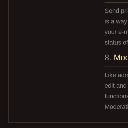
Send pri
is a way
your e-m
status o
8.
Mod
Like adm
edit and
function
Moderati