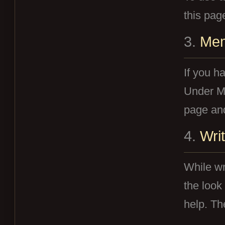
this pag
3.
Me
If you h
Under Me
page and
4.
Writ
While wr
the look
help. The