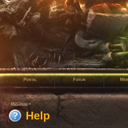
Portal
Forum
Mem
Mt2Classic
»
Help