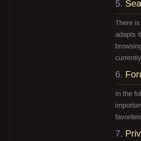
5.
Sea
There is
adapts i
browsing
currentl
6.
For
In the fo
importan
favorite
7.
Pri