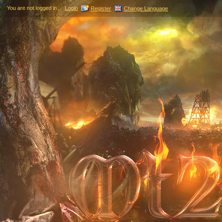
You are not logged in.
Login
Register
Change Language