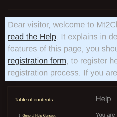
Dear visitor, welcome to Mt2Clas
read the Help
. It explains in 
features of this page, you sho
registration form
, to register h
registration process. If you ar
Help
Table of contents
You are 
General Help Concept