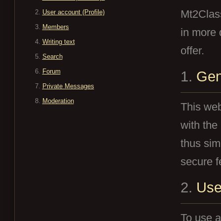
Mt2Class
User account (Profile)
Members
in more d
Writing text
offer.
Search
Forum
1.
Gen
Private Messages
Moderation
This web
with the
thus sim
secure f
2.
Use
To use a