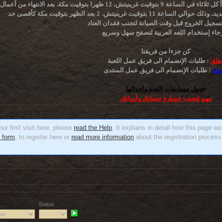
يرجى الانتباه أن أعمال صيانة الخادم الأسبوعية تبدأ كل ثلاثاء في الساعة 9 بتوقيت غرينيتش، 12 ظهرا بتوقيت مكة. بعد الا
تسجيل الخروج قبل وقت الصيانة لتجنب فقدان العتاد
كن جزءا من فريقنا
غلق
طلبات الإنضمام الى فريق عمل اللعبة :
توح
طلبات الإنضمام الى فريق عمل المنتدى :
جدول مسابقات اللعبة وأحداثها
مهم لتجنب خسارة حسابك وأدواتك
ur first visit here, please
read the Help
. It explains in detail how this page w
n form
, to register here or
read more information
about the registration process.
.
Status