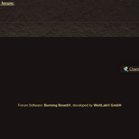
s forum:
Chang
Forum Software:
Burning Board®
, developed by
WoltLab® GmbH