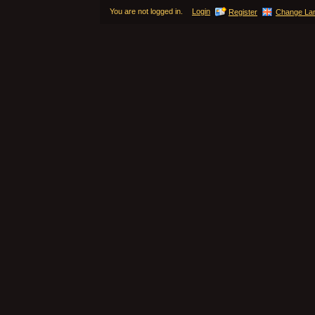
You are not logged in.
Login
Register
Change La