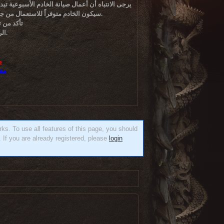
سيكون الخادم متوفراً للاستعمال من جديد، وذلك حوالي الساعة 11 بتوقيت غرينيتش، 2 بعد الظهر بتوقيت مكة كأقصى حد.
تأكد من 
الرجاء إستخدام اللغه العربية لتصفح سهل وسريع.
م
مف
orks. To use all features of this page, you should
 If you are already registered, please
login