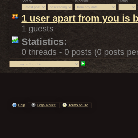
Sort by
In period
Status
1 user apart from you is 
1 guests
Statistics:
0 threads - 0 posts (0 posts pe
Help
Legal Notice
Terms of use