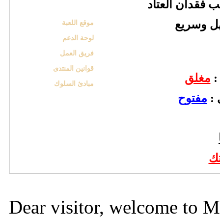
 فقدان العتاد
موقع اللعبة
لوحة الدعم
فريق العمل
قوانين المنتدى
ة
مغلق
مبادئ السلوك
دى
مفتوح
تك
Dear visitor, welcome to Mt2