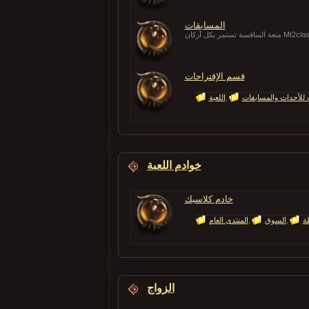
المسابقات
 تستمر بكل أركان Mt2classic!
قسم الإقتراحات
 للأحداث والمسابقات
اللعبة
خوادم اللعبة
خادم كلاسيك
طة
السوق
المنتدى العام
الزواج