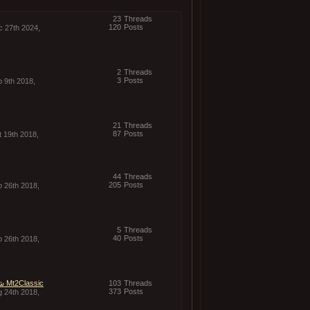
23
Threads
120
Posts
c 27th 2024,
2
Threads
3
Posts
b 9th 2018,
21
Threads
87
Posts
t 19th 2018,
44
Threads
205
Posts
p 26th 2018,
5
Threads
40
Posts
p 26th 2018,
Threads
103
شرح بسيط وقصير عـن Mt2Classic
373
Posts
g 24th 2018,