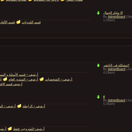
إلا مليك الجمال
By
AdminBoard
(Se
1:39am)
قسم المُدونات
قسم الألعا
مشكلة في الباتشر!!
By
AdminBoard
(Jul
4:29am)
أرشيف ~ قسم الأسئلة و المس
أرشيف ~ الشخصيات
أرشيف ~ المنتدى العام
أ
أرشيف قسم الإقت
#
By
AdminBoard
(Ju
5:35am)
أرشيف ~ الرابطة
أرشيف ~ ال
أرشيف~للمتزوجين فقط
أرشي