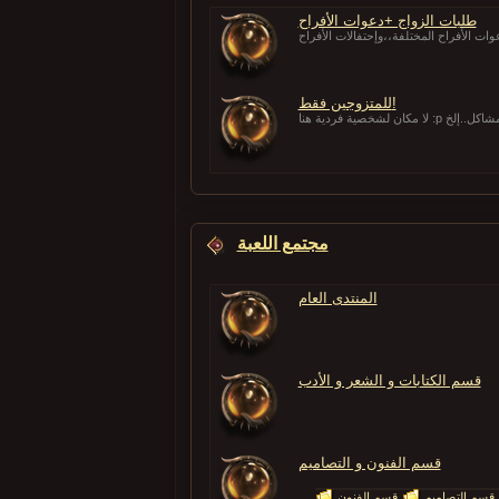
طلبات الزواج +دعوات الأفراح
وات الأفراح المختلفة،،وإحتفالات الأفراح
للمتزوجين فقط!
برات،مشاكل..إلخ
مجتمع اللعبة
المنتدى العام
قسم الكتابات و الشعر و الأدب
قسم الفنون و التصاميم
قسم التصاميم
قسم الفنون