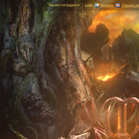
You are not logged in.
Login
Register
Change La