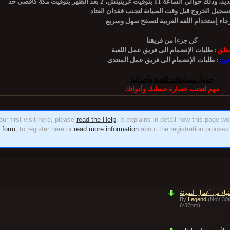
تسجيل الخروج قبل وقت الصيانة لتجنب فقدان العتاد
كن جزءا من فريقنا
غلق
طلبات الإنضمام الى فريق عمل اللعبة :
توح
طلبات الإنضمام الى فريق عمل المنتدى :
جدول مسابقات اللعبة وأحداثها
مهم لتجنب خسارة حسابك وأدواتك
ur first visit here, please
read the Help
. It explains in detail how this page w
n form
, to register here or
read more information
about the registration process.
نتهاء من أعمال الصيانة
By
Legend
(Nov 30t
6:37pm)