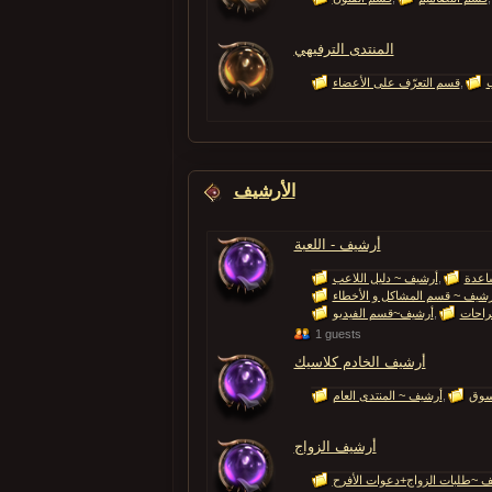
المنتدى الترفيهي
ب
قسم التعرّف على الأعضاء
الأرشيف
أرشيف - اللعبة
اعدة
أرشيف ~ دليل اللاعب
رشيف ~ قسم المشاكل و الأخطاء
راحات
أرشيف~قسم الفيديو
1 guests
أرشيف الخادم كلاسيك
سوق
أرشيف ~ المنتدى العام
أرشيف الزواج
ف ~طلبات الزواج+دعوات الأفرح