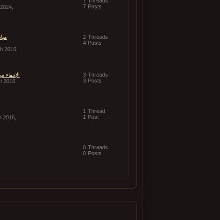
7
Threads
7
Posts
 2024,
Threads
2
مبا
4
Posts
h 2016,
Threads
3
الإنتهاء م
3
Posts
t 2016,
1
Thread
1
Post
h 2016,
0
Threads
0
Posts