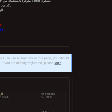
سيكون الخادم متوفراً للاستعمال من جديد، وذلك حوالي الساعة 11 بتوقيت غرينيتش، 2 بعد الظهر بتوقيت مكة كأقصى حد.
تأكد من 
الرجاء إستخدام اللغه العربية لتصفح سهل وسريع.
م
مف
orks. To use all features of this page, you should
 If you are already registered, please
login
Threads
40
الإ
41
Posts
h 2024,