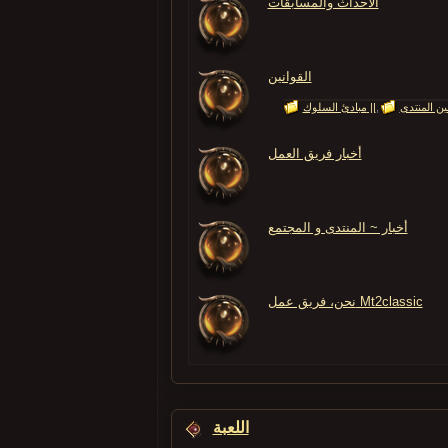
الأحداث والمسابقات
القوانين
مبادئ السلوك ||
أخبار فريق العمل
أخبار ~ المنتدى و المجتمع
نحن، فريق عمل Mt2classic
اللعبة