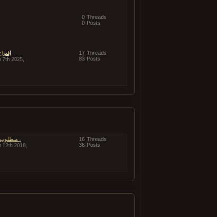
0
Threads
0
Posts
Threads
17
إقترا
83
Posts
 7th 2025,
Threads
16
مـطلوب حسـاب محارب [هالة] .
36
Posts
t 12th 2018,