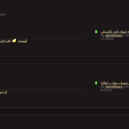
متعة المنافسة
ح إنشاء خادم كلاسيكي
By
AdminBoard
(Jan
12:36pm)
المنتدى
إقتراحات
By
AdminBoard
(Oc
9:21pm)
الراب