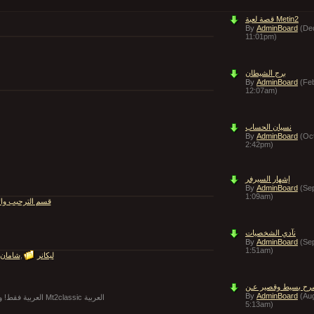
قصة لعبة Metin2
By
AdminBoard
(De
11:01pm)
برج الشيطان
By
AdminBoard
(Fe
12:07am)
نسيان الحساب
By
AdminBoard
(Oc
2:42pm)
إشهار السيرفر
By
AdminBoard
(Se
1:09am)
قسم الترحيب وال
نآدي الشخصيات
By
AdminBoard
(Se
1:51am)
ليكانر
شامان
By
AdminBoard
(Au
لفيديوهات Mt2classic العربية فقط! والصور المميزة ل Mt2classic العربية
5:13am)