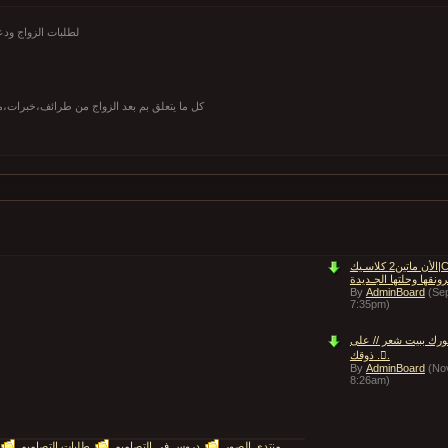
لطلبات الزواج ودع
لا مكان لشخصية فردية هنا :p كل ما يتعلق بم بعد الزواج من طرائف،خ
الأن ماتين2 كلاسـيك|ClassicMt
By
AdminBoard
(Se
7:35pm)
ك ببيت شعر // على
ذوقك ..ْ
By
AdminBoard
(No
8:26am)
منتدى الصور
دروس في التصاميم
طلبات التصاميم