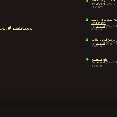
الأحداث والمسابقات
By
Legend
(Jan 7th
11:26am)
دئ السلوك في مجتمع
Mt2Classic
By
Legend
(May 13t
قوانين الإستخدام
قوانين المنتدى ||
6:48pm)
ن ترشيح الرقابة باللعبة
By
Legend
(Aug 21s
7:28pm)
فلترة للمنتدى
By
Legend
(Jun 24t
8:26pm)